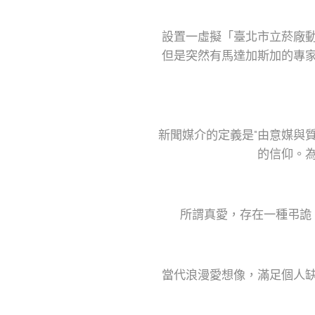
設置一虛擬「臺北市立菸廠
但是突然有馬達加斯加的專
新聞媒介的定義是"由意媒與
的信仰。
所謂真愛，存在一種弔詭
當代浪漫愛想像，滿足個人