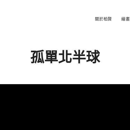
關於柏賢
繪畫
孤單北半球