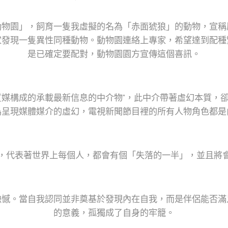
動物園」，飼育一隻我虛擬的名為「赤面猇狼」的動物，宣稱
家發現一隻異性同種動物。動物園連絡上專家，希望達到配種
是已確定要配對，動物園園方宣傳這個喜訊。
質媒構成的承載最新信息的中介物"，此中介帶著虛幻本質，
為呈現媒體媒介的虛幻，電視新聞節目裡的所有人物角色都是
，代表著世界上每個人，都會有個「失落的一半」，並且將
缺憾。當自我認同並非奠基於發現內在自我，而是伴侶能否滿
的意義，孤獨成了自身的牢籠。