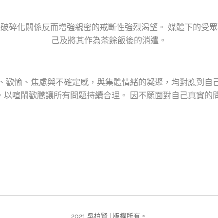
破碎化關係反而增強親密的戒斷性強烈渴望。 媒體下的受
己及將其作為茶餘飯後的消遣。
、歡愉、焦慮與不確定感，與集體情緒的凝聚，均對應到自
，以喧鬧歡騰讓所有問題持續合理。 因不願面對自己真實的
2021 吳柏賢 | 版權所有。